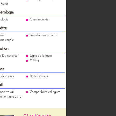
Astral
rologie
ologie
Chemin de vie
être
hme
Bien dans mon corps
hme couple
ation
s Divinatoires
Ligne de la main
Yi King
ce
e de chance
Porte-bonheur
il
ope travail
Compatibilité collègues
ion et signe astro