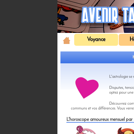
Voyance
H
L'astrologie se
Disputes, tensi
optez pour une 
Découvrez comm
communs et vos différences. Vous verre
L'horoscope amoureux mensuel par 