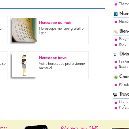
Thème 
Numé
Numér
Horoscope du mois
 en
Horoscope mensuel gratuit en
Bien-
ligne.
Bioryt
Bioryt
Divin
Horoscope travail
Les Art
s ce
Votre horoscope professionnel
Runes
mensuel.
Chan
Périod
Trava
Horosc
Profess
Réponse par SMS