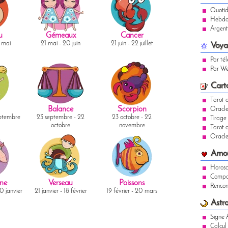
Quotid
Hebdo
Argent
u
Gémeaux
Cancer
0 mai
21 mai - 20 juin
21 juin - 22 juillet
Voya
Par té
Par W
Cart
Tarot 
Balance
Scorpion
Oracle
eptembre
23 septembre - 22
23 octobre - 22
Tirage
octobre
novembre
Tarot d
Oracle
Amo
Horos
Compat
ne
Verseau
Poissons
Rencon
0 janvier
21 janvier - 18 février
19 février - 20 mars
Astro
Signe 
Calcul