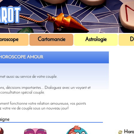
oroscope
Cartomancie
Astrologie
Di
HOROSCOPE AMOUR
 met aussi au service de votre couple.
ons, décisions importantes... Dialoguez avec un voyant et
consultation spécial couple.
ent fonctionne votre relation amoureuse, vos points
z votre vie de couple sous un nouveau jour!
signe
Horo