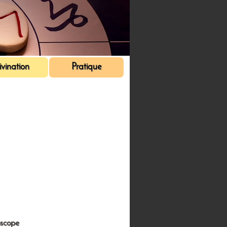
vination
Pratique
scope