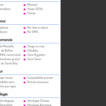
ien
Mensuel
madaire
Année 2026
Chinois
nce
léphone
Par chat en direct
ebcam
Par SMS
omancie
de Marseille
Tirage en croix
 de Belline
Chkobba
 Mlle Lenormand
Tarot Egyptien
ivinatoire gratuit
Tarot Gitan
 de Sarah Bay
ur
cope amour
Compatibilité prénom
ibilité astro
Portrait amoureux
tres par signe
logie
Astrologique
Astrologie Chinoise
 Ascendant
Astrologie Karmique